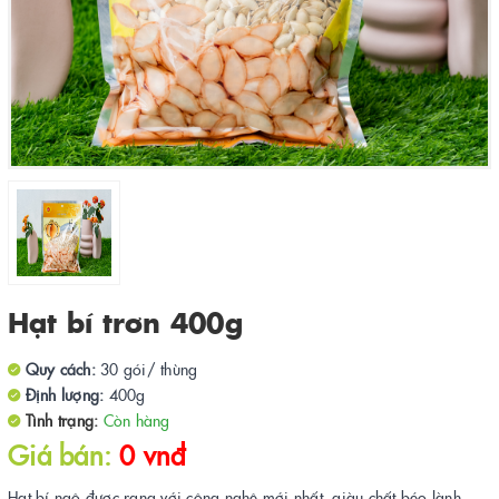
Hạt bí trơn 400g
Quy cách:
30 gói/ thùng
Định lượng:
400g
Tình trạng:
Còn hàng
Giá bán:
0 vnđ
Hạt bí ngô được rang với công nghệ mới nhất, giàu chất béo lành