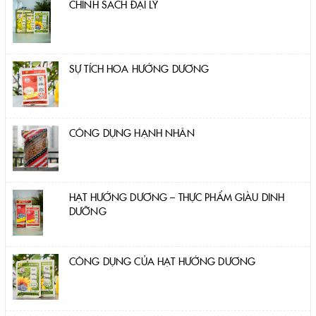
CHÍNH SÁCH ĐẠI LÝ
SỰ TÍCH HOA HƯỚNG DƯƠNG
CÔNG DỤNG HẠNH NHÂN
HẠT HƯỚNG DƯƠNG – THỰC PHẨM GIÀU DINH
DƯỠNG
CÔNG DỤNG CỦA HẠT HƯỚNG DƯƠNG