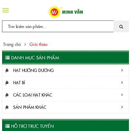
Toggle
navigation
Trang chủ
Giới thiệu
DANH MỤC SẢN PHẨM
HẠT HƯỚNG DƯƠNG
HẠT BÍ
CÁC LOẠI HẠT KHÁC
SẢN PHẨM KHÁC
HỖ TRỢ TRỰC TUYẾN