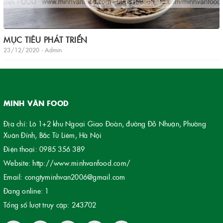
MỤC TIÊU PHÁT TRIỂN
23/12/2020 - Admin
MINH VĂN FOOD
Địa chỉ: Lô 1+2 khu Ngoại Giao Đoàn, đường Đỗ Nhuận, Phường
Xuân Đỉnh, Bắc Từ Liêm, Hà Nội
Điện thoại:
0985 356 389
Website:
http://www.minhvanfood.com/
Email:
congtyminhvan2006@gmail.com
Đang online:
1
Tổng số lượt truy cập:
243702