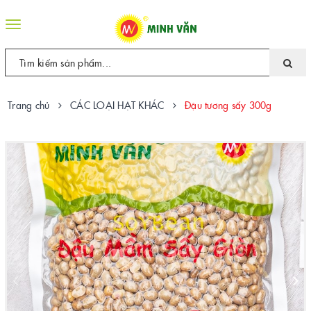
Toggle
navigation
Trang chủ
CÁC LOẠI HẠT KHÁC
Đậu tương sấy 300g