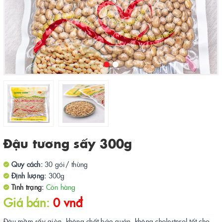
Đậu tương sấy 300g
Quy cách:
30 gói/ thùng
Định lượng:
300g
Tình trạng:
Còn hàng
Giá bán:
0 vnđ
Đậu mầm sấy giòn, không chất bảo quản, không cholesterol tốt cho