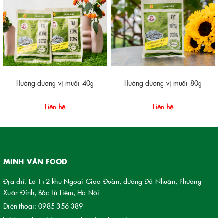
Hướng dương vị muối 40g
Hướng dương vị muối 80g
Liên hệ
Liên hệ
MINH VĂN FOOD
Địa chỉ: Lô 1+2 khu Ngoại Giao Đoàn, đường Đỗ Nhuận, Phường
Xuân Đỉnh, Bắc Từ Liêm, Hà Nội
Điện thoại:
0985 356 389